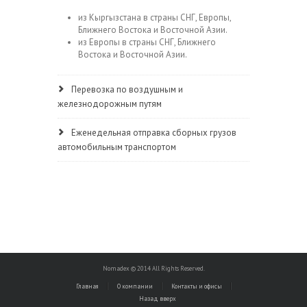
из Кыргызстана в страны СНГ, Европы,
Ближнего Востока и Восточной Азии.
из Европы в страны СНГ, Ближнего
Востока и Восточной Азии.
Перевозка по воздушным и
железнодорожным путям
Еженедельная отправка сборных грузов
автомобильным транспортом
Nomadex © 2014 All Rights Reserved.
Главная
О компании
Контакты и офисы
Назад вверх